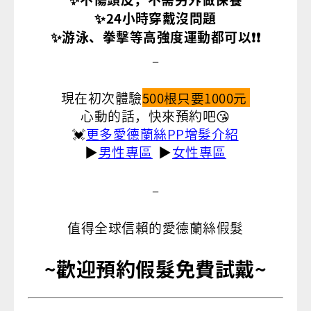
✨24小時穿戴沒問題
✨游泳、拳擊等高強度運動都可以❗️❗️
–
現在初次體驗
500根只要1000元
心動的話，快來預約吧😘
💓
更多愛德蘭絲PP增髮介紹
▶
男性專區
▶
女性專區
–
值得全球信賴的愛德蘭絲假髮
~
歡迎預約假髮免費試戴
~